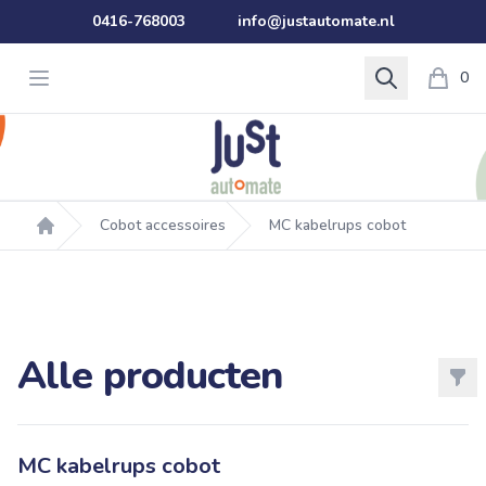
0416-768003
info@justautomate.nl
Open menu
Search
0
Cobot accessoires
MC kabelrups cobot
Home
Alle producten
Filt
Products
MC kabelrups cobot