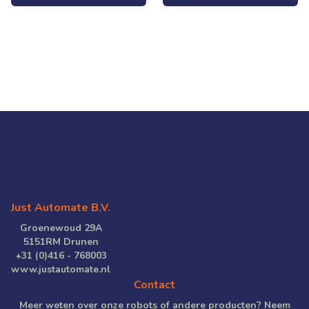
Just Automate B.V.
Groenewoud 29A
5151RM Drunen
+31 (0)416 - 768003
www.justautomate.nl
Contact
Meer weten over onze robots of andere producten? Neem