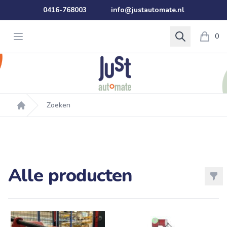
0416-768003
info@justautomate.nl
Open menu
Search
0
Zoeken
Home
Alle producten
Filt
Products