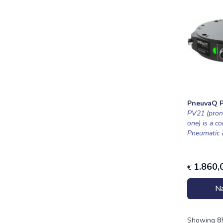
PneuvaQ 
PV21 (pro
one) is a c
Pneumatic &
1.860,
€
Na
Showing
8