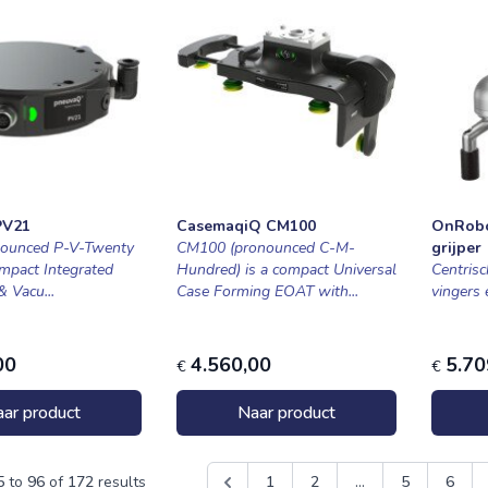
PV21
CasemaqiQ CM100
OnRobo
nounced P-V-Twenty
CM100 (pronounced C-M-
grijper
ompact Integrated
Hundred) is a compact Universal
Centrisc
 Vacu...
Case Forming EOAT with...
vingers 
00
4.560,00
5.70
€
€
ar product
Naar product
5
to
96
of
172
results
1
2
...
5
6