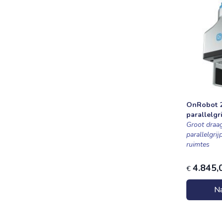
OnRobot 
parallelgr
Groot dra
parallelgrij
ruimtes
4.845,
€
Na