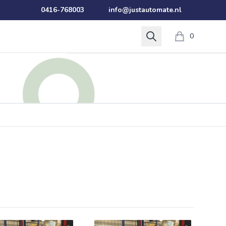
0416-768003
info@justautomate.nl
Search
0