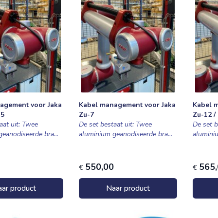
agement voor Jaka
Kabel management voor Jaka
Kabel 
-5
Zu-7
Zu-12 /
aat uit: Twee
De set bestaat uit: Twee
De set b
eanodiseerde bra...
aluminium geanodiseerde bra...
aluminiu
550,00
565
€
€
ar product
Naar product