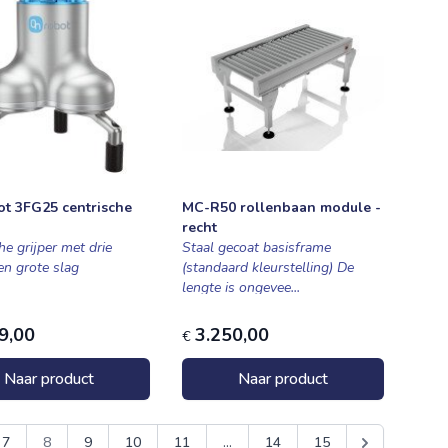
t 3FG25 centrische
MC-R50 rollenbaan module -
recht
he grijper met drie
Staal gecoat basisframe
en grote slag
(standaard kleurstelling) De
lengte is ongevee...
9,00
3.250,00
€
Naar product
Naar product
7
8
9
10
11
...
14
15