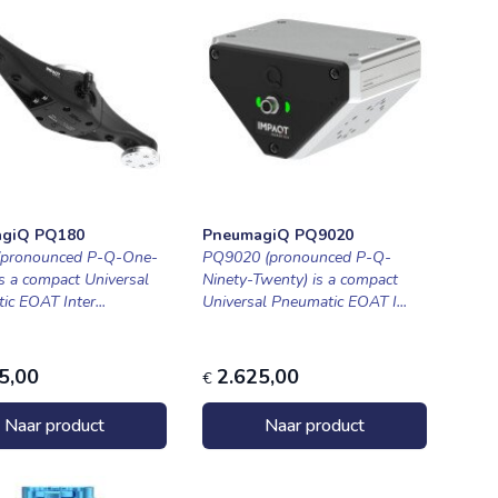
giQ PQ180
PneumagiQ PQ9020
(pronounced P-Q-One-
PQ9020 (pronounced P-Q-
is a compact Universal
Ninety-Twenty) is a compact
c EOAT Inter...
Universal Pneumatic EOAT I...
5,00
2.625,00
€
Naar product
Naar product