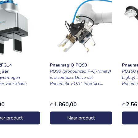
2FG14
PneumagiQ PQ90
Pneuma
ijper
PQ90 (pronounced P-Q-Ninety)
PQ180 
agvermogen
is a compact Universal
Eighty) 
per voor kleine
Pneumatic EOAT Interface...
Pneumati
00
1.860,00
2.56
€
€
ar product
Naar product