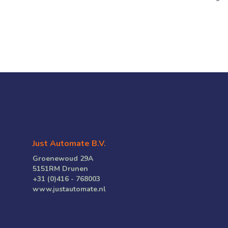
Just Automate B.V.
Groenewoud 29A
5151RM Drunen
+31 (0)416 - 768003
www.justautomate.nl