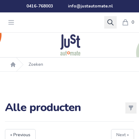
0416-768003
info@justautomate.nl
Open menu
Search
0
Zoeken
Home
Alle producten
Filt
Products
« Previous
Next »