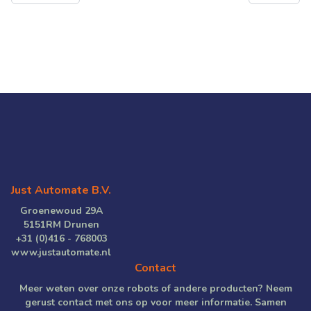
Just Automate B.V.
Groenewoud 29A
5151RM Drunen
+31 (0)416 - 768003
www.justautomate.nl
Contact
Meer weten over onze robots of andere producten? Neem
gerust contact met ons op voor meer informatie. Samen